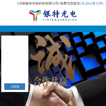
{河南银特光电科技有限公司}免费为您提供
{长治led显示屏}
AI客服