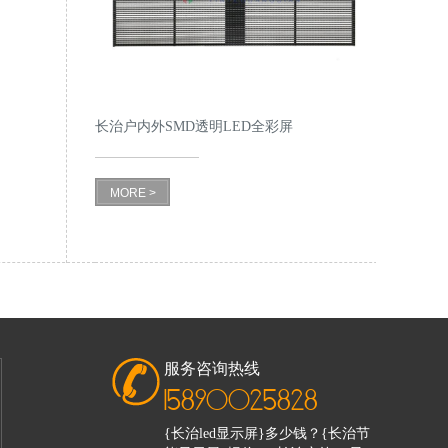
长治户内外SMD透明LED全彩屏
MORE >
服务咨询热线
15890025828
{长治led显示屏}多少钱？{长治节