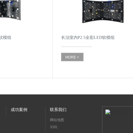
D软模组
长治室内P2.5全彩LED软模组
MORE >
成功案例
联系我们
网站地图
XML