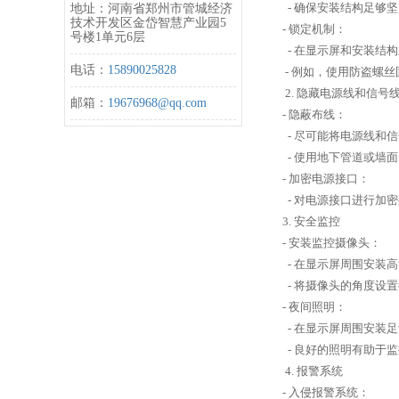
- 确保安装结构足够
地址：河南省郑州市管城经济
技术开发区金岱智慧产业园5
- 锁定机制：
号楼1单元6层
- 在显示屏和安装结
电话：
15890025828
- 例如，使用防盗螺
2. 隐藏电源线和信号
邮箱：
19676968@qq.com
- 隐蔽布线：
- 尽可能将电源线和
- 使用地下管道或墙
- 加密电源接口：
- 对电源接口进行加
3. 安全监控
- 安装监控摄像头：
- 在显示屏周围安装
- 将摄像头的角度设
- 夜间照明：
- 在显示屏周围安装
- 良好的照明有助于
4. 报警系统
- 入侵报警系统：