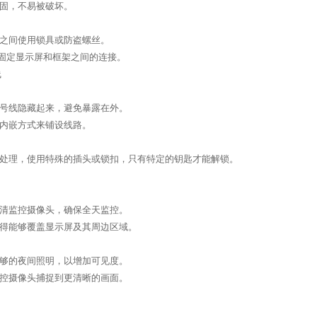
坚固，不易被破坏。
构之间使用锁具或防盗螺丝。
丝固定显示屏和框架之间的连接。
线
信号线隐藏起来，避免暴露在外。
面内嵌方式来铺设线路。
密处理，使用特殊的插头或锁扣，只有特定的钥匙才能解锁。
高清监控摄像头，确保全天监控。
置得能够覆盖显示屏及其周边区域。
足够的夜间照明，以增加可见度。
监控摄像头捕捉到更清晰的画面。