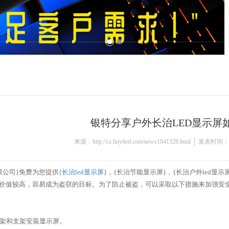
银特分享户外长治LED显示屏
来源：http://cz.hnytled.com/news1041328.html │ 发表时间：
限公司}免费为您提供
{长治led显示屏}
，{长治节能显示屏}，{长治户外led显
其价值较高，容易成为盗窃的目标。为了防止被盗，可以采取以下措施来加强安
框架和支架安装显示屏。