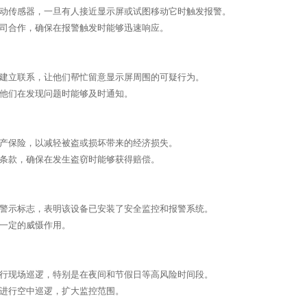
振动传感器，一旦有人接近显示屏或试图移动它时触发报警。
公司合作，确保在报警触发时能够迅速响应。
民建立联系，让他们帮忙留意显示屏周围的可疑行为。
便他们在发现问题时能够及时通知。
财产保险，以减轻被盗或损坏带来的经济损失。
体条款，确保在发生盗窃时能够获得赔偿。
盗警示标志，表明该设备已安装了安全监控和报警系统。
到一定的威慑作用。
进行现场巡逻，特别是在夜间和节假日等高风险时间段。
机进行空中巡逻，扩大监控范围。