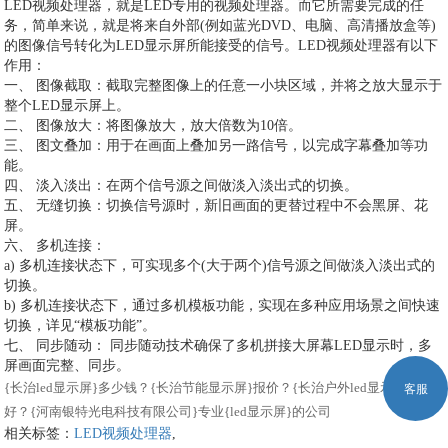
LED视频处理器，就是LED专用的视频处理器。而它所需要完成的任
务，简单来说，就是将来自外部(例如蓝光DVD、电脑、高清播放盒等)
的图像信号转化为LED显示屏所能接受的信号。LED视频处理器有以下
作用：
一、 图像截取：截取完整图像上的任意一小块区域，并将之放大显示于
整个LED显示屏上。
二、 图像放大：将图像放大，放大倍数为10倍。
三、 图文叠加：用于在画面上叠加另一路信号，以完成字幕叠加等功
能。
四、 淡入淡出：在两个信号源之间做淡入淡出式的切换。
五、 无缝切换：切换信号源时，新旧画面的更替过程中不会黑屏、花
屏。
六、 多机连接：
a) 多机连接状态下，可实现多个(大于两个)信号源之间做淡入淡出式的
切换。
b) 多机连接状态下，通过多机模板功能，实现在多种应用场景之间快速
切换，详见“模板功能”。
七、 同步随动： 同步随动技术确保了多机拼接大屏幕LED显示时，多
屏画面完整、同步。
{长治led显示屏}多少钱？{长治节能显示屏}报价？{长治户外led显示屏}好不
客服
好？{河南银特光电科技有限公司}专业{led显示屏}的公司
相关标签：
LED视频处理器
,