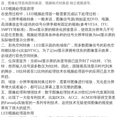
器、图像处理器画面转换器、视频格式转换器 独立视频源等。
LED视频处理器原理
在使用过程中，LED视频处理器一般需要完成以下处理过程：
一、分辨率规格转换：一般来说，图像信号源(例如蓝光DVD、电脑、
高清播放盒等)提供的信号分辨率都有固定的规格(参考VESA、ITU、
SMPTE等标准)，而led显示屏的模块化拼接显示，使得其分辨率几乎可
以是任意数值。视频处理器将各种各样的信号分辨率转换为led显示屏的
实际物理显示分辨率。
二、彩色空间转换：LED显示器的色域很广，而多数图像信号的彩色空
间都比较小(比如NTSC)。为了让led显示屏拥有优良的图像显示效果，
必须进行彩色空间转换。
三、位深度提升：当前led显示屏的灰度等级已提升到了16比特、17比
特，然而输入信号源多数仅为8比特。因此，跟随着高清显示时代到来
的脚步，10比特甚至12比特的处理技术在视频处理器中的应用已是大势
所趋。
四、缩放：分辨率规格转换过程中，需要对图像进行缩放，无论是分辨
率增大或者减小，都可以让屏幕上显示完整的图像。
五、图像处理和增强技术：数字图像处理技术从20世纪20年代发展到现
在，出现了一大批专利技术。比如DCDi、ACC2、ACM3D等获得艾美奖
的Faroudja实验室的一系列专利技术。这些技术无疑使得图像的视觉效
果有了很大的提升。
LED视频处理器作用