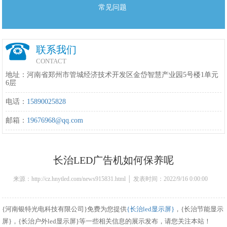
常见问题
联系我们
CONTACT
地址：河南省郑州市管城经济技术开发区金岱智慧产业园5号楼1单元
6层
电话：
15890025828
邮箱：
19676968@qq.com
长治LED广告机如何保养呢
来源：http://cz.hnytled.com/news915831.html │ 发表时间：2022/9/16 0:00:00
{河南银特光电科技有限公司}免费为您提供
{长治led显示屏}
，{长治节能显示
屏}，{长治户外led显示屏}等一些相关信息的展示发布，请您关注本站！