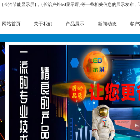
，{长治节能显示屏}，{长治户外led显示屏}等一些相关信息的展示发布
网站首页
关于我们
产品展示
新闻动态
客户