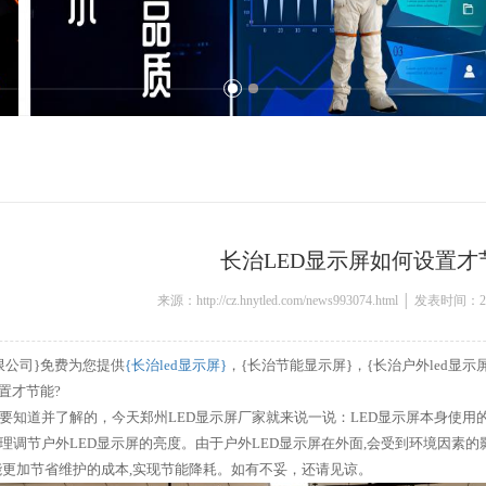
长治LED显示屏如何设置才
来源：http://cz.hnytled.com/news993074.html │ 发表时间：2
限公司}免费为您提供
{长治led显示屏}
，{长治节能显示屏}，{长治户外led显
置才节能?
要知道并了解的，今天郑州LED显示屏厂家就来说一说：LED显示屏本身使用的
理调节户外LED显示屏的亮度。由于户外LED显示屏在外面,会受到环境因素的
能更加节省维护的成本,实现节能降耗。如有不妥，还请见谅。