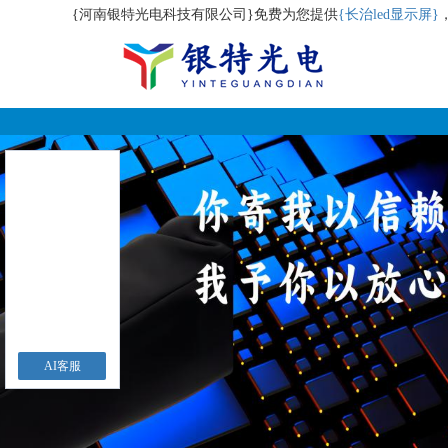
{河南银特光电科技有限公司}免费为您提供
{长治led显示屏}
AI客服