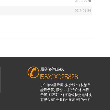
2019-08-30
2019-01-24
服务咨询热线
15890025828
{长治led显示屏}多少钱？{长治节
能显示屏}报价？{长治户外led显
示屏}好不好？{河南银特光电科技
有限公司}专业{led显示屏}的公司