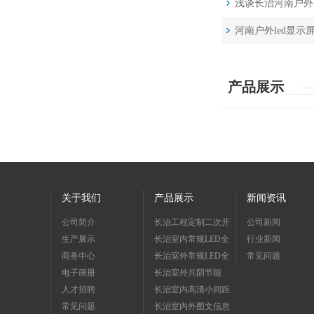
浅谈长治河南户外
河南户外led显示
产品展示
关于我们
产品展示
新闻资讯
公司简介
长治工程定制二次开
公司新闻
生产展示
发系列
长治室内常规LED全
行业新闻
商务中心
彩屏系列
长治室外常规LED全
常见问题
电子画册
彩屏系列
长治室外共阴节能
人才招聘
LED彩屏系列
长治室内高清小间距
常见问题
LED屏系列
长治室内外图文信息