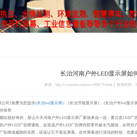
长治河南户外LED显示屏如
来源：http://cz.hnytled.com/news994176.html │ 发表时间：2
限公司}免费为您提供
{长治led显示屏}
，{长治节能显示屏}，{长治户外led显
如何保养
都比较好奇的，那么今天河南户外LED显示屏厂家就来说一说：要注意LED广
的户外LED广告牌通电，会造成户外LED广告牌内部零件被水汽腐蚀，从而对
D广告牌成威胁的东西，应该让它不靠近屏幕。在对屏幕进行清洗的时候，也要