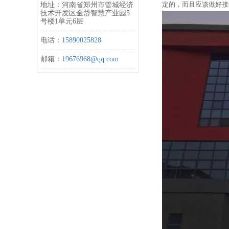
定的，而且应该做好接
地址：河南省郑州市管城经济
技术开发区金岱智慧产业园5
号楼1单元6层
电话：
15890025828
邮箱：
19676968@qq.com