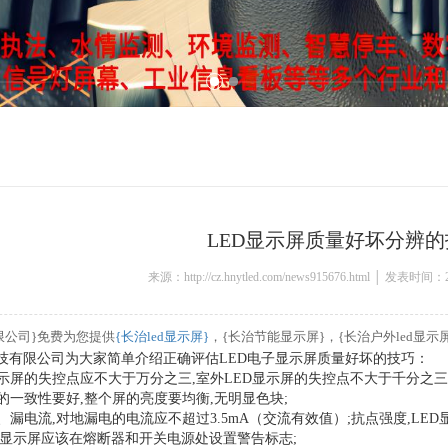
LED显示屏质量好坏分辨
来源：http://cz.hnytled.com/news915676.html │ 发表时间：2
限公司}免费为您提供
{长治led显示屏}
，{长治节能显示屏}，{长治户外led显
技有限公司为大家简单介绍正确评估LED电子显示屏质量好坏的技巧：
D显示屏的失控点应不大于万分之三,室外LED显示屏的失控点不大于千分之三
示屏的一致性要好,整个屏的亮度要均衡,无明显色块;
、漏电流,对地漏电的电流应不超过3.5mA（交流有效值）;抗点强度,LED显
D显示屏应该在熔断器和开关电源处设置警告标志;