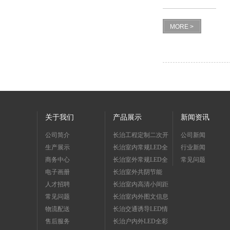
MORE >
关于我们
产品展示
新闻资讯
公司简介
长治工程定制二次开
公司新闻
生产展示
发系列
长治室内常规LED全
行业新闻
商务中心
彩屏系列
长治室外常规LED全
常见问题
电子画册
彩屏系列
长治室外共阴节能
人才招聘
LED彩屏系列
长治室内高清小间距
常见问题
LED屏系列
长治室内外图文信息
物流配送
LED屏系列
长治交通诱导LED情
售后服务
报板系列
长治户内外LED全彩