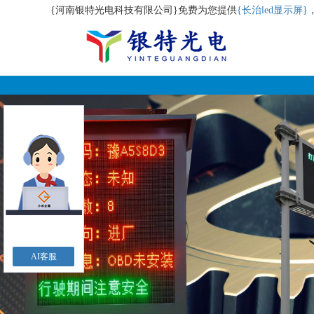
{河南银特光电科技有限公司}免费为您提供
{长治led显示屏}
AI客服