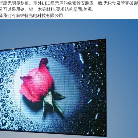
屏外框应无明显划痕。室外LED显示屏的象素管安装应一致,无松动及管壳破裂
屏部分可以采用钢、铝、木等材料,要求结构坚固,美观。
选择我们河南银特光电科技有限公司。