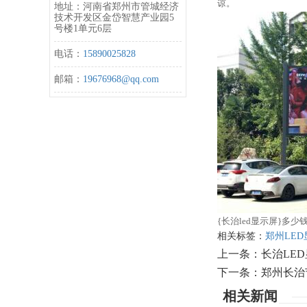
谅。
地址：河南省郑州市管城经济
技术开发区金岱智慧产业园5
号楼1单元6层
电话：
15890025828
邮箱：
19676968@qq.com
{长治led显示屏}多
相关标签：
郑州LE
上一条：
长治LE
下一条：
郑州长治
相关新闻