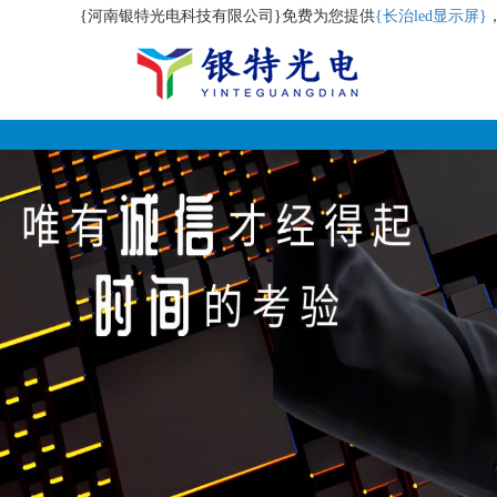
{河南银特光电科技有限公司}免费为您提供
{长治led显示屏}
AI客服