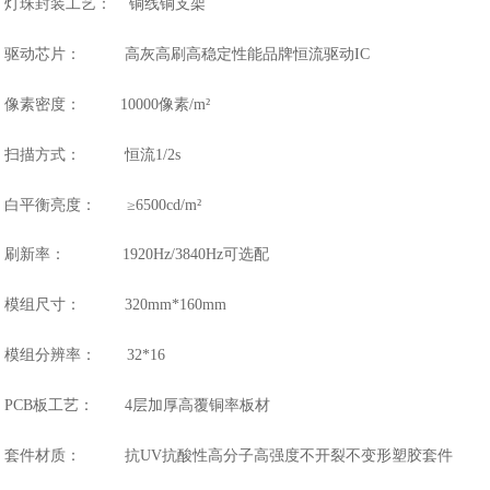
灯珠封装工艺： 铜线铜支架
驱动芯片： 高灰高刷高稳定性能品牌恒流驱动IC
像素密度： 10000像素/m²
扫描方式： 恒流1/2s
白平衡亮度： ≥6500cd/m²
刷新率： 1920Hz/3840Hz可选配
模组尺寸： 320mm*160mm
模组分辨率： 32*16
PCB板工艺： 4层加厚高覆铜率板材
套件材质： 抗UV抗酸性高分子高强度不开裂不变形塑胶套件