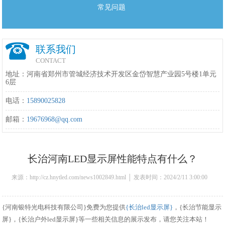
常见问题
联系我们
CONTACT
地址：河南省郑州市管城经济技术开发区金岱智慧产业园5号楼1单元
6层
电话：
15890025828
邮箱：
19676968@qq.com
长治河南LED显示屏性能特点有什么？
来源：http://cz.hnytled.com/news1002849.html │ 发表时间：2024/2/11 3:00:00
{河南银特光电科技有限公司}免费为您提供
{长治led显示屏}
，{长治节能显示
屏}，{长治户外led显示屏}等一些相关信息的展示发布，请您关注本站！