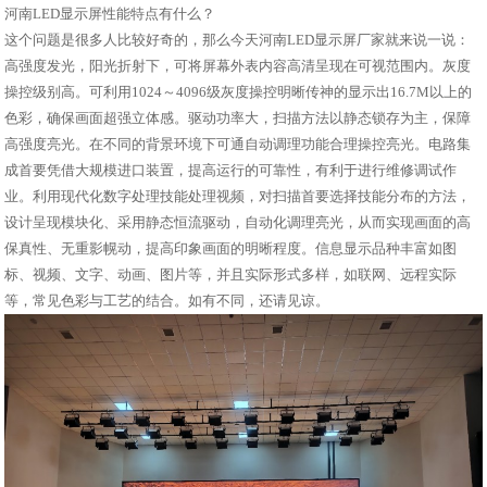
河南LED显示屏性能特点有什么？
这个问题是很多人比较好奇的，那么今天河南LED显示屏厂家就来说一说：
高强度发光，阳光折射下，可将屏幕外表内容高清呈现在可视范围内。灰度
操控级别高。可利用1024～4096级灰度操控明晰传神的显示出16.7M以上的
色彩，确保画面超强立体感。驱动功率大，扫描方法以静态锁存为主，保障
高强度亮光。在不同的背景环境下可通自动调理功能合理操控亮光。电路集
成首要凭借大规模进口装置，提高运行的可靠性，有利于进行维修调试作
业。利用现代化数字处理技能处理视频，对扫描首要选择技能分布的方法，
设计呈现模块化、采用静态恒流驱动，自动化调理亮光，从而实现画面的高
保真性、无重影幌动，提高印象画面的明晰程度。信息显示品种丰富如图
标、视频、文字、动画、图片等，并且实际形式多样，如联网、远程实际
等，常见色彩与工艺的结合。如有不同，还请见谅。