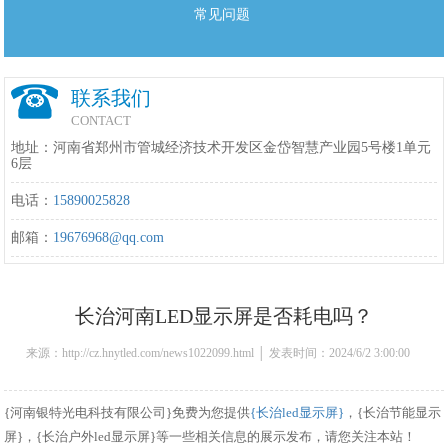
常见问题
联系我们
CONTACT
地址：河南省郑州市管城经济技术开发区金岱智慧产业园5号楼1单元
6层
电话：
15890025828
邮箱：
19676968@qq.com
长治河南LED显示屏是否耗电吗？
来源：http://cz.hnytled.com/news1022099.html │ 发表时间：2024/6/2 3:00:00
{河南银特光电科技有限公司}免费为您提供
{长治led显示屏}
，{长治节能显示
屏}，{长治户外led显示屏}等一些相关信息的展示发布，请您关注本站！