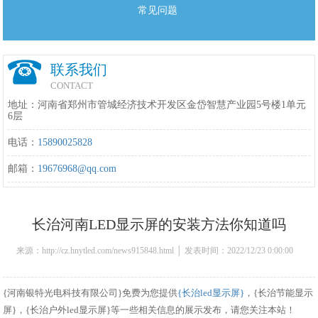
常见问题
联系我们
CONTACT
地址：河南省郑州市管城经济技术开发区金岱智慧产业园5号楼1单元
6层
电话：
15890025828
邮箱：
19676968@qq.com
长治河南LED显示屏的安装方法你知道吗
来源：http://cz.hnytled.com/news915848.html │ 发表时间：2022/12/23 0:00:00
{河南银特光电科技有限公司}免费为您提供
{长治led显示屏}
，{长治节能显示
屏}，{长治户外led显示屏}等一些相关信息的展示发布，请您关注本站！