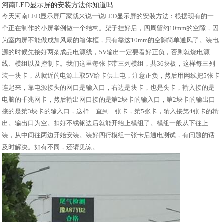
河南LED显示屏的安装方法你知道吗
今天河南LED显示屏厂家就来说一说LED显示屏的安装方法：根据现有的一
个正在制作的小屏举例做一个结构。架子挂好后，四周留约10mm的空隙，因
为室内屏不能做成加风扇的箱体框，只有靠这10mm的空隙简单通风了。装电
源的时候先接好两条成品电源线，5V输出一定要看好正负，否则就烧电源
线、模组以及控制卡。我们这里每张卡带三列模组，共36块板，这样每三列
装一块卡，从就近的电源上取5V给卡供上电，注意正负，然后用网线把5张卡
连起来，靠电源接头的网口是输入口，右边是块卡，也是头卡，输入接的是
电脑的千兆网卡，然后输出网口接的是第2块卡的输入口，第2块卡的输出口
接的是第3块卡的输入口，这样一直到一张卡，第5张卡，输入接第4张卡的输
出。输出口为空。扣好不锈钢边后就能开绐上模组了。模组一般从下往上
装，从中间往两边开始安装。装好四行模组一张卡后通电测试，有问题的话
及时解决。如有不同，还请见谅。